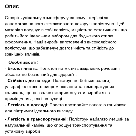
Опис
Створіть унікальну атмосферу у вашому інтер'єрі за
допомогою нашого ексклюзивного декору з полістоуна. Цей
матеріал поєднує в собі легкість, міцність та естетичність, що
робить його ідеальним вибором для будь-якого стилю
оформлення. Наші вироби виготовлені з високоякісного
полістоуна, що забезпечує довговічність та стійкість до
зовнішніх впливів.
Особливості:
-
Екологічність
: Полістон не містить шкідливих речовин і
абсолютно безпечний для здоров'я.
-
Стійкість до погоди
: Полістоун не боїться вологи,
ультрафіолетового випромінювання та температурних
коливань, що дозволяє використовувати вироби як в
приміщеннях, так і на вулиці.
-
Легкість в догляді
: Просто протирайте вологою ганчіркою
для підтримки ідеального вигляду.
-
Легкість в транспортуванні
: Полістоун набагато легший за
натуральний камінь, що спрощує транспортування та
установку виробів.