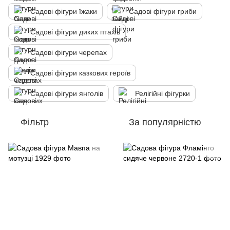
Садові фігури їжаки
Садові фігури гриби
Садові фігури диких птахів
Садові фігури черепах
Садові фігури казкових героїв
Садові фігури янголів
Релігійні фігурки
Фільтр
За популярністю