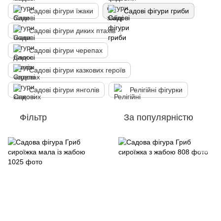
Садові фігури їжаки
Садові фігури гриби
Садові фігури диких птахів
Садові фігури черепах
Садові фігури казкових героїв
Садові фігури янголів
Релігійні фігурки
Фільтр
За популярністю