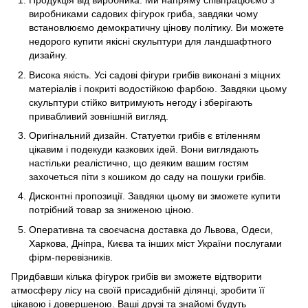
Продукція від виробника. Ми напряму співпрацюємо з
виробниками садових фігурок гриба, завдяки чому
встановлюємо демократичну цінову політику. Ви можете
недорого купити якісні скульптури для ландшафтного
дизайну.
Висока якість. Усі садові фігури грибів виконані з міцних
матеріалів і покриті водостійкою фарбою. Завдяки цьому
скульптури стійко витримують негоду і зберігають
привабливий зовнішній вигляд.
Оригінальний дизайн. Статуетки грибів є втіленням
цікавим і подекуди казкових ідей. Вони виглядають
настільки реалістично, що деяким вашим гостям
захочеться піти з кошиком до саду на пошуки грибів.
Дисконтні пропозиції. Завдяки цьому ви зможете купити
потрібний товар за зниженою ціною.
Оперативна та своєчасна доставка до Львова, Одеси,
Харкова, Дніпра, Києва та інших міст України послугами
фірм-перевізників.
Придбавши кілька фігурок грибів ви зможете відтворити
атмосферу лісу на своїй присадибній ділянці, зробити її
цікавою і довершеною. Ваші друзі та знайомі будуть