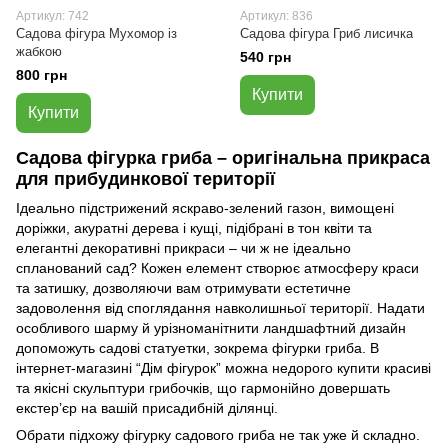
Артикул: 742
Артикул: 836
Садова фігура Мухомор із
Садова фігура Гриб лисичка
жабкою
540 грн
800 грн
Купити
Купити
Садова фігурка гриба – оригінальна прикраса
для прибудинкової території
Ідеально підстрижений яскраво-зелений газон, вимощені
доріжки, акуратні дерева і кущі, підібрані в тон квіти та
елегантні декоративні прикраси – чи ж не ідеально
спланований сад? Кожен елемент створює атмосферу краси
та затишку, дозволяючи вам отримувати естетичне
задоволення від споглядання навколишньої території. Надати
особливого шарму й урізноманітнити ландшафтний дизайн
допоможуть садові статуетки, зокрема фігурки гриба. В
інтернет-магазині “Дім фігурок” можна недорого купити красиві
та якісні скульптури грибочків, що гармонійно довершать
екстер’єр на вашій присадибній ділянці.
Обрати підхожу фігурку садового гриба не так уже й складно.