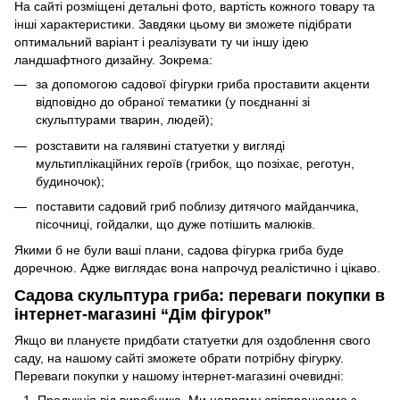
На сайті розміщені детальні фото, вартість кожного товару та
інші характеристики. Завдяки цьому ви зможете підібрати
оптимальний варіант і реалізувати ту чи іншу ідею
ландшафтного дизайну. Зокрема:
за допомогою садової фігурки гриба проставити акценти
відповідно до обраної тематики (у поєднанні зі
скульптурами тварин, людей);
розставити на галявині статуетки у вигляді
мультиплікаційних героїв (грибок, що позіхає, реготун,
будиночок);
поставити садовий гриб поблизу дитячого майданчика,
пісочниці, гойдалки, що дуже потішить малюків.
Якими б не були ваші плани, садова фігурка гриба буде
доречною. Адже виглядає вона напрочуд реалістично і цікаво.
Садова скульптура гриба: переваги покупки в
інтернет-магазині “Дім фігурок”
Якщо ви плануєте придбати статуетки для оздоблення свого
саду, на нашому сайті зможете обрати потрібну фігурку.
Переваги покупки у нашому інтернет-магазині очевидні: