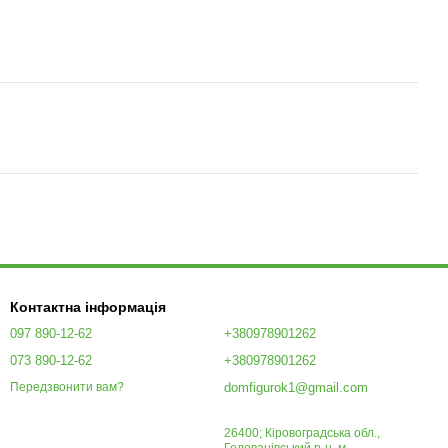
Контактна інформація
097 890-12-62
+380978901262
073 890-12-62
+380978901262
domfigurok1@gmail.com
Передзвонити вам?
26400; Кіровоградська обл.,