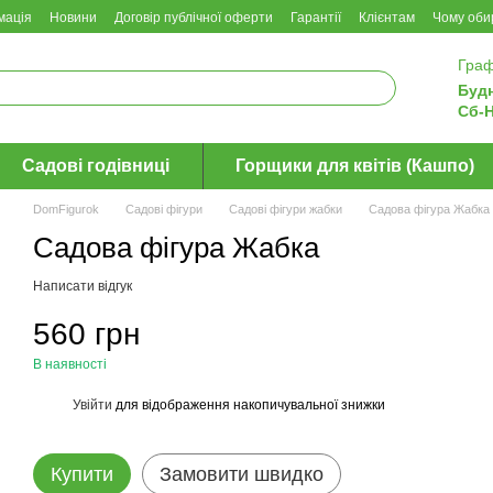
мація
Новини
Договір публічної оферти
Гарантії
Клієнтам
Чому оби
Граф
Будн
Сб-Н
Садові годівниці
Горщики для квітів (Кашпо)
DomFigurok
Садові фігури
Садові фігури жабки
Садова фігура Жабка
Садова фігура Жабка
Написати відгук
560 грн
В наявності
Увійти
для відображення накопичувальної знижки
%
Купити
Замовити швидко