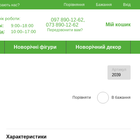
Порівняння
Бажання
Вхід
рають нас?
ік роботи:
097 890-12-62,
Мій кошик
073 890-12-62
і:
9:00–18:00
Передзвонити вам?
д:
10:00–17:00
Новорічні фігури
Новорічний декор
Артикул
2039
Порівняти
В бажання
Характеристики