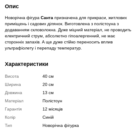
Опис
Новорічна фігура
Санта
призначена для прикраси, житлових
приміщень і садових ділянок. Виготовлена ​​з полістоуна з
додаванням скловолокна. Дуже міцний матеріал, не проводить
електричний струм, абсолютно гіпоалергенний, не має
сторонніх запахів. А ще дуже стійко переносить вплив
ультрафіолету і перепаду температур.
Характеристики
Висота
40 см
Ширина
20 см
Довжина
13 см
Матеріал
Полістоун
Гарантія
12 місяців
Колір
Синій
Тип
Новорічна фігурка