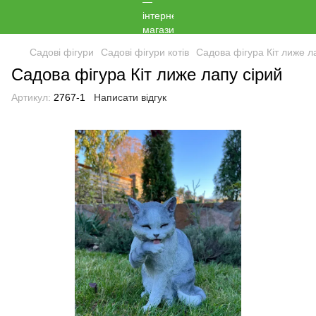
Садові фігури
Садові фігури котів
Садова фігура Кіт лиже л
Садова фігура Кіт лиже лапу сірий
Артикул:
2767-1
Написати відгук