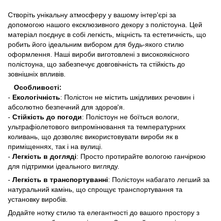
Створіть унікальну атмосферу у вашому інтер'єрі за
допомогою нашого ексклюзивного декору з полістоуна. Цей
матеріал поєднує в собі легкість, міцність та естетичність, що
робить його ідеальним вибором для будь-якого стилю
оформлення. Наші вироби виготовлені з високоякісного
полістоуна, що забезпечує довговічність та стійкість до
зовнішніх впливів.
Особливості:
-
Екологічність
: Полістон не містить шкідливих речовин і
абсолютно безпечний для здоров'я.
-
Стійкість до погоди
: Полістоун не боїться вологи,
ультрафіолетового випромінювання та температурних
коливань, що дозволяє використовувати вироби як в
приміщеннях, так і на вулиці.
-
Легкість в догляді
: Просто протирайте вологою ганчіркою
для підтримки ідеального вигляду.
-
Легкість в транспортуванні
: Полістоун набагато легший за
натуральний камінь, що спрощує транспортування та
установку виробів.
Додайте нотку стилю та елегантності до вашого простору з