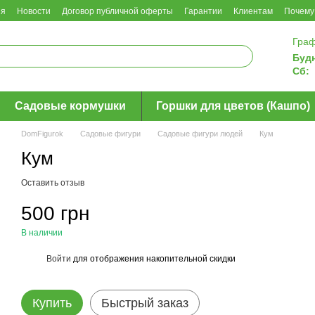
ия
Новости
Договор публичной оферты
Гарантии
Клиентам
Почему
Граф
Буд
Сб:
Садовые кормушки
Горшки для цветов (Кашпо)
DomFigurok
Садовые фигури
Садовые фигури людей
Кум
Кум
Оставить отзыв
500 грн
В наличии
Войти
для отображения накопительной скидки
%
Купить
Быстрый заказ