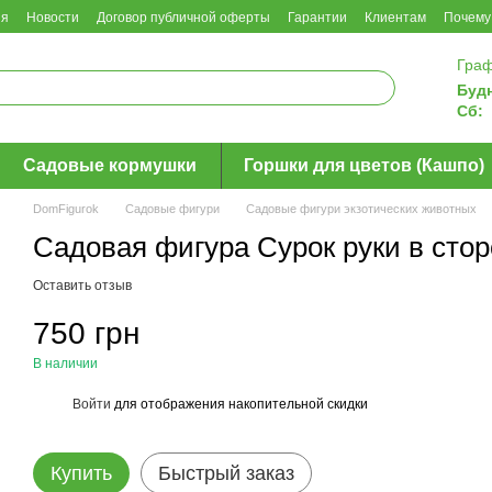
ия
Новости
Договор публичной оферты
Гарантии
Клиентам
Почему
Граф
Буд
Сб:
Садовые кормушки
Горшки для цветов (Кашпо)
DomFigurok
Садовые фигури
Садовые фигури экзотических животных
Садовая фигура Сурок руки в стор
Оставить отзыв
750 грн
В наличии
Войти
для отображения накопительной скидки
%
Купить
Быстрый заказ