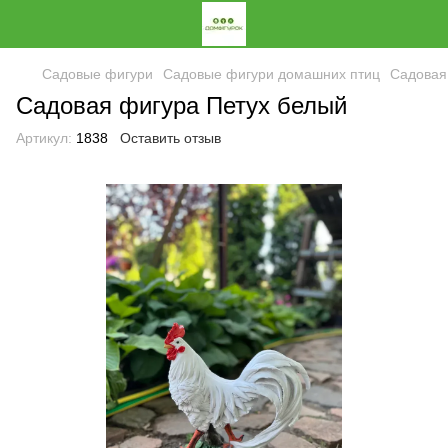
Садовые фигури
Садовые фигури домашних птиц
Садовая
Садовая фигура Петух белый
Артикул:
1838
Оставить отзыв