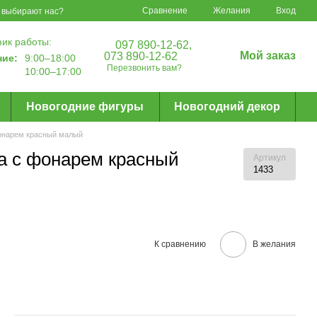
Сравнение
Желания
Вход
 выбирают нас?
ик работы:
097 890-12-62,
Мой заказ
073 890-12-62
ние:
9:00–18:00
Перезвонить вам?
10:00–17:00
Новогодние фигуры
Новогодний декор
онарем красный малый
а с фонарем красный
Артикул
1433
К сравнению
В желания