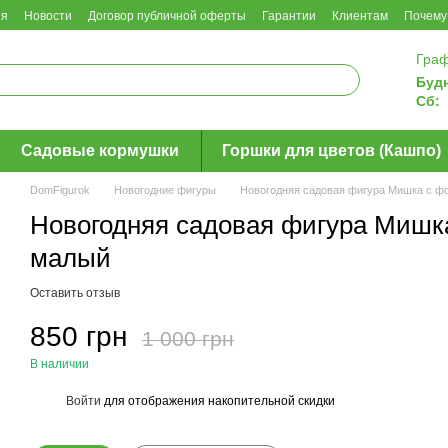
ия
Новости
Договор публичной оферты
Гарантии
Клиентам
Почему
Граф
Буд
Сб:
Садовые кормушки
Горшки для цветов (Кашпо)
DomFigurok
Новогодние фигуры
Новогодняя садовая фигура Мишка с ф
Новогодняя садовая фигура Мишк
малый
Оставить отзыв
850 грн
1 000 грн
В наличии
Войти
для отображения накопительной скидки
%