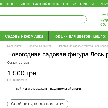
ия
Новости
Договор публичной оферты
Гарантии
Клиентам
Почему
Граф
Буд
Сб:
Садовые кормушки
Горшки для цветов (Кашпо)
DomFigurok
Новогодние фигуры
Новогодняя садовая фигура Лось рожде
Новогодняя садовая фигура Лось 
Оставить отзыв
1 500 грн
Нет в наличии
Войти
для отображения накопительной скидки
%
Сообщить, когда появится