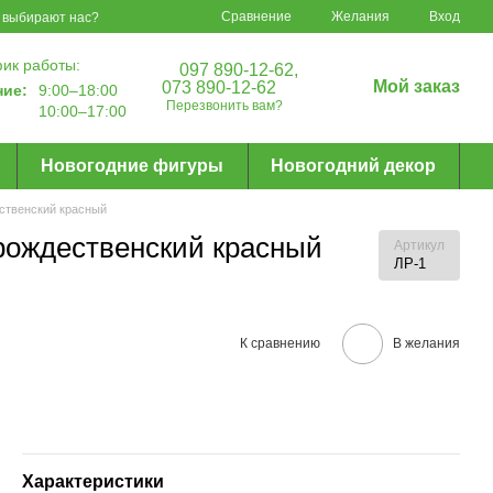
Сравнение
Желания
Вход
 выбирают нас?
ик работы:
097 890-12-62,
Мой заказ
073 890-12-62
ние:
9:00–18:00
Перезвонить вам?
10:00–17:00
Новогодние фигуры
Новогодний декор
ственский красный
рождественский красный
Артикул
ЛР-1
К сравнению
В желания
Характеристики