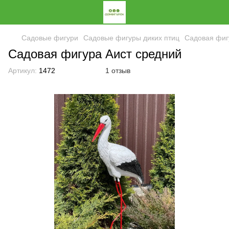
Садовые фигури
Садовые фигуры диких птиц
Садовая фиг
Садовая фигура Аист средний
Артикул:
1472
1 отзыв